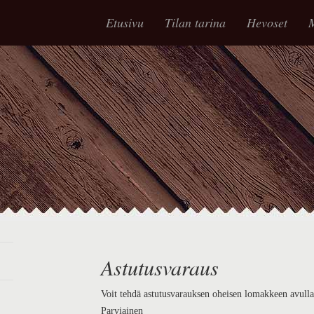
Etusivu
Tilan tarina
Hevoset
M
Astutusvaraus
Voit tehdä astutusvarauksen oheisen lomakkeen avull
Parviainen