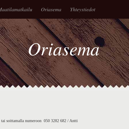
aatilamatkailu
Oriasema
Yhteystiedot
Oriasema
a tai soittamalla numeroon 050 3282 682 / Antti