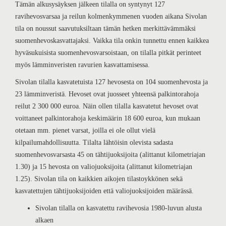
Tämän alkusysäyksen jälkeen tilalla on syntynyt 127
ravihevosvarsaa ja reilun kolmenkymmenen vuoden aikana Sivolan
tila on noussut saavutuksiltaan tämän hetken merkittävämmäksi
suomenhevoskasvattajaksi. Vaikka tila onkin tunnettu ennen kaikkea
hyväsukuisista suomenhevosvarsoistaan, on tilalla pitkät perinteet
myös lämminveristen ravurien kasvattamisessa.
Sivolan tilalla kasvatetuista 127 hevosesta on 104 suomenhevosta ja
23 lämminveristä. Hevoset ovat juosseet yhteensä palkintorahoja
reilut 2 300 000 euroa. Näin ollen tilalla kasvatetut hevoset ovat
voittaneet palkintorahoja keskimäärin 18 600 euroa, kun mukaan
otetaan mm. pienet varsat, joilla ei ole ollut vielä
kilpailumahdollisuutta. Tilalta lähtöisin olevista sadasta
suomenhevosvarsasta 45 on tähtijuoksijoita (alittanut kilometriajan
1.30) ja 15 hevosta on valiojuoksijoita (alittanut kilometriajan
1.25). Sivolan tila on kaikkien aikojen tilastoykkönen sekä
kasvatettujen tähtijuoksijoiden että valiojuoksijoiden määrässä.
Sivolan tilalla on kasvatettu ravihevosia 1980-luvun alusta
alkaen