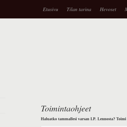
Etusivu
Tilan tarina
Hevoset
M
Toimintaohjeet
Haluatko tammallesi varsan I.P. Lennosta? Toimi