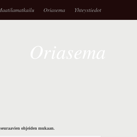
aatilamatkailu
Oriasema
Yhteystiedot
Oriasema
 seuraavien ohjeiden mukaan.